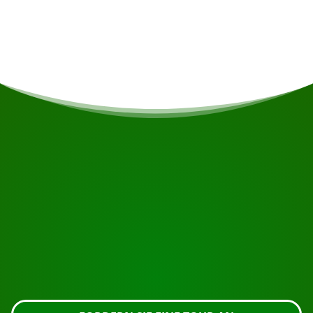
Ernährungseinschränkungen haben, wird dies
nach Möglichkeit berücksichtigt.
BEGINNEN SIE IHRE REISE
Bereit zur Buchung?
Fordern Sie die Besichtigung über die untenstehende
Schaltfläche an, sehen Sie sich das Gebäude genauer
an oder nehmen Sie Kontakt mit uns auf.