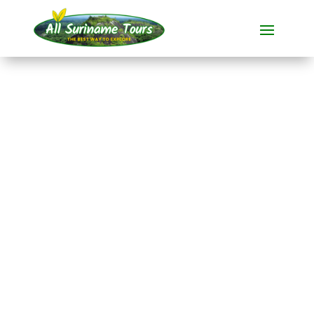
TOUR
Brownsberg, Ston
Island und Jaw Jaw
(4 Tage)
Rundum-Touren
4 TAGE)