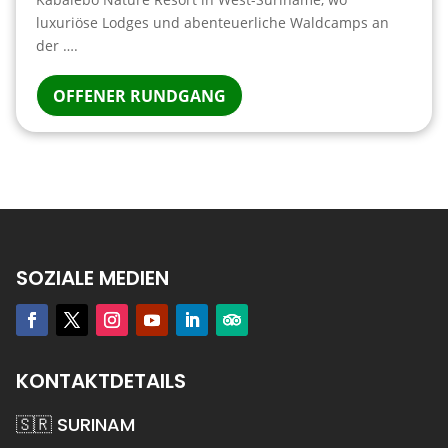
luxuriöse Lodges und abenteuerliche Waldcamps an
der ….
OFFENER RUNDGANG
SOZIALE MEDIEN
KONTAKTDETAILS
🇸🇷 SURINAM