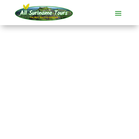
RECORRIDO
Akira Resort Bigi Pan
(3 días, salida desde
Nickerie)
Resorts
3 DÍAS)