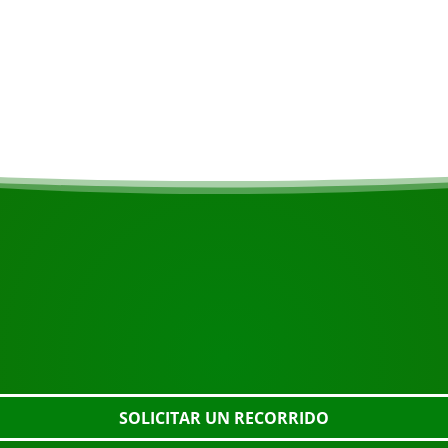
camente con 1 euro al
COMIENZA TU VIAJE
¿Listo para reservar?
o el botón de abajo, eche un vistazo más de cerca o póngase 
SOLICITAR UN RECORRIDO