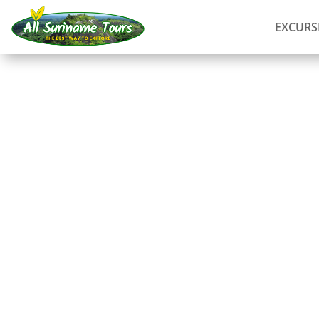
EXCURS
RECORRIDO
Avistar perezosos en
Paramaribo
Avistar animales
1 DÍA)
Sin costes ocultos:
lo que ves es lo que pagas