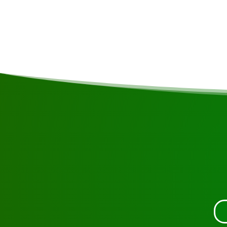
Comentarios
Cada participante contribuye automáti
Green Heritage Fund Surinam.
Solicite la visita usand