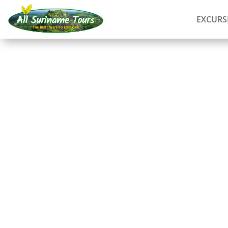
EXCURS
RECORRIDO
Excursión de un día a
Brownsberg
Tours completos
1 DÍA)
Sin costes ocultos:
lo que ves es lo que pagas