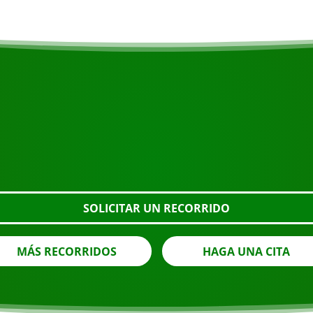
COMIENZA TU VIAJE
¿Listo para reservar?
o el botón de abajo, eche un vistazo más de cerca o póngase 
SOLICITAR UN RECORRIDO
MÁS RECORRIDOS
HAGA UNA CITA