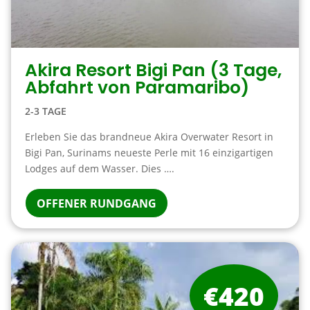
Akira Resort Bigi Pan (3 Tage,
Abfahrt von Paramaribo)
2-3 TAGE
Erleben Sie das brandneue Akira Overwater Resort in
Bigi Pan, Surinams neueste Perle mit 16 einzigartigen
Lodges auf dem Wasser. Dies ….
OFFENER RUNDGANG
€420