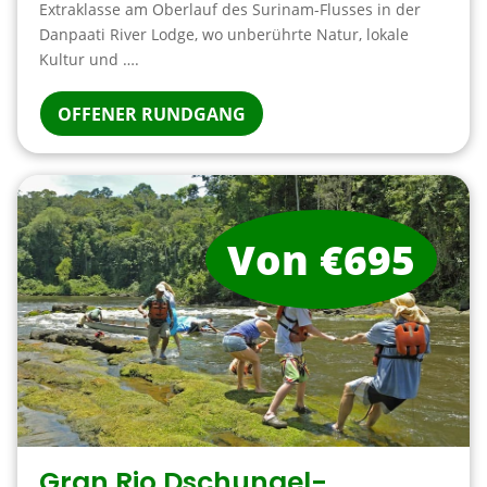
Extraklasse am Oberlauf des Surinam-Flusses in der
Danpaati River Lodge, wo unberührte Natur, lokale
Kultur und ….
OFFENER RUNDGANG
Von €695
Gran Rio Dschungel-