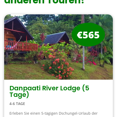
anderen Touren?
€565
Danpaati River Lodge (5
Tage)
4-6 TAGE
Erleben Sie einen 5-tägigen Dschungel-Urlaub der