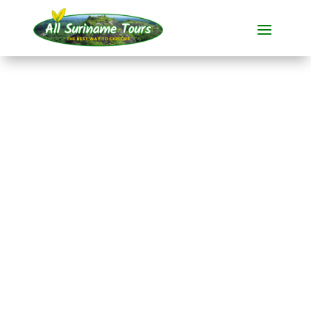
TOUR
Fredberg (4 Tage)
Rundum-Touren
4 TAGE)
Keine versteckten Kosten:
was Sie sehen, ist das, was
Sie bezahlen!