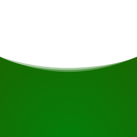
Unterkunft
Overnachting in een hangmat met klamboe.
BEGINNEN SIE IHRE REISE
Bereit zur Buchung?
Fordern Sie die Besichtigung über die untenstehende
Schaltfläche an, sehen Sie sich das Gebäude genauer