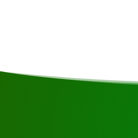
Comentarios
No ropa blanca o de colores claros | L
tortugas marinas es de febrero a julio.
Solicite la visita usand