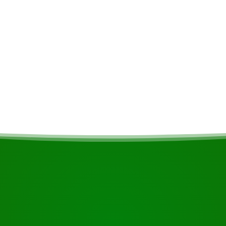
a temporada de puesta de
COMIENZA TU VIAJE
¿Listo para reservar?
o el botón de abajo, eche un vistazo más de cerca o póngase 