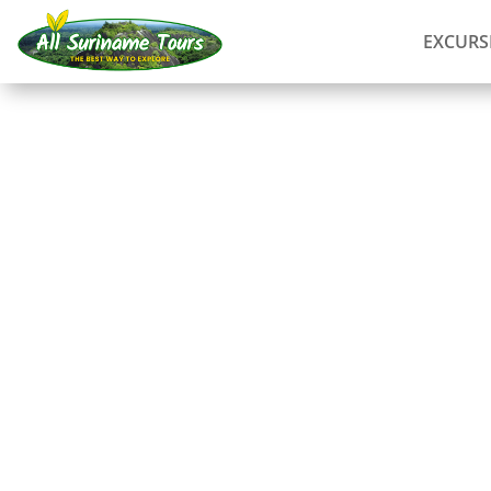
EXCURS
RECORRIDO
Tortugas marinas en
Braamspunt
Avistar animales
1 DÍA)
Sin costes ocultos:
lo que ves es lo que pagas