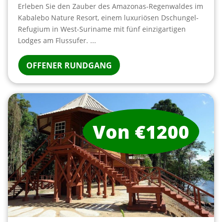
Erleben Sie den Zauber des Amazonas-Regenwaldes im
Kabalebo Nature Resort, einem luxuriösen Dschungel-
Refugium in West-Suriname mit fünf einzigartigen
Lodges am Flussufer. ...
OFFENER RUNDGANG
Von €1200