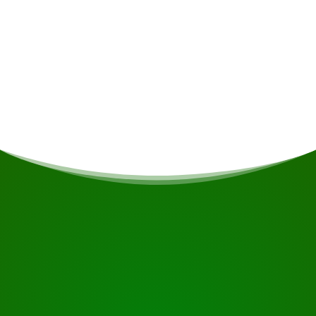
Mahlzeiten
Sollten Sie Vegetarier/Veganer sein oder andere
Ernährungseinschränkungen haben, wird dies
nach Möglichkeit berücksichtigt.
BEGINNEN SIE IHRE REISE
Bereit zur Buchung?
Fordern Sie die Besichtigung über die untenstehende
Schaltfläche an, sehen Sie sich das Gebäude genauer