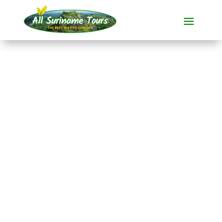
TOUR
Palumeu &
Awarradam
Rundum-Touren
8 TAGE)
Keine versteckten Kosten:
was Sie sehen, ist das, was