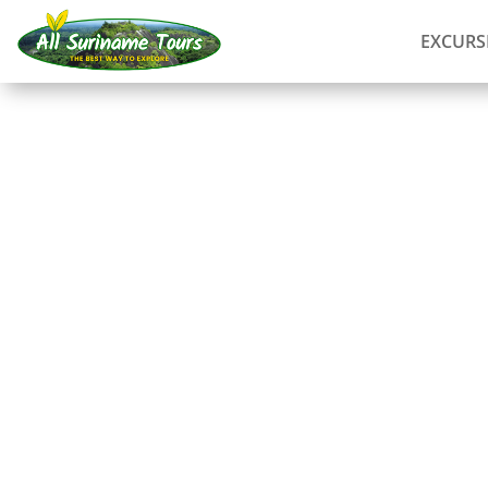
EXCURS
RECORRIDO
Palumeu y Awarrad
Tours completos
8 DIAS)
Sin costes ocultos:
lo que ves es lo que pagas