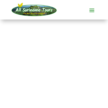
TOUR
Jodensavanne-
Bustour
Rundum-Touren
1 TAG)
Keine versteckten Kosten:
was Sie sehen, ist das, was