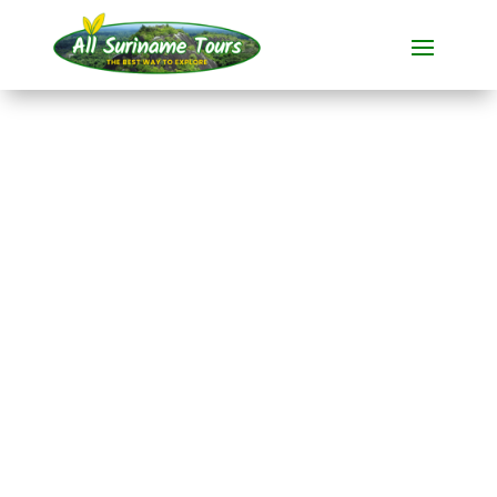
RECORRIDO
Blanche Marie y
Apoera
Tours completos
4 DIAS)
Sin costes ocultos:
lo que ves es lo que pagas