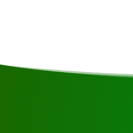
Comentarios
El transporte comienza por tierra, viaj
caminos parcialmente sin pavimentar h
(aproximadamente 3 horas). Allí te tras
canoa motorizada, que te llevará a Ja
hora, y viceversa.
Solicite la visita usand