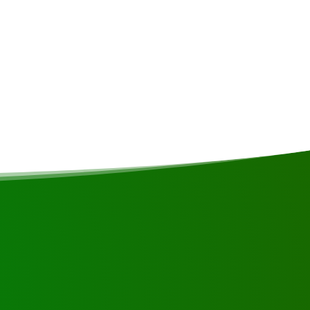
ento turístico Djamaika, a orillas del pueblo de Jaw Jaw,
tar de cabañas tradicionales con camas provistas de
s y aseos compartidos situados fuera de las cabañas,
iencia auténtica. Se trata de un alojamiento sencillo pero
ajeros que no buscan necesariamente el lujo.
en contacto con nosotros.