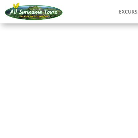
EXCURS
RECORRIDO
Mandíbula Mandíbula 
Tours completos
3 DÍAS)
Sin costes ocultos:
lo que ves es lo que pagas