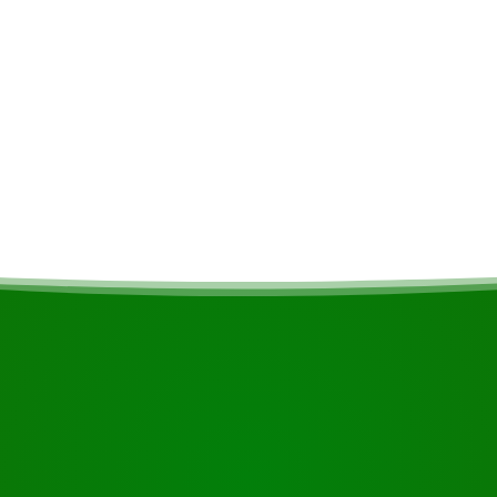
Alójate en el campam
donde podrás disfru
ando en autobús por
mosquiteras y ducha
asta Atjoni
para vivir una exper
ladarás a una canoa, una
precioso para los vi
w Jaw en aproximadamente 1
COMIENZA TU VIAJE
¿Listo para reservar?
o el botón de abajo, eche un vistazo más de cerca o póngase 