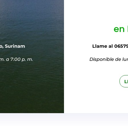
en 
bo, Surinam
Llame al 06579
m. a 7:00 p. m.
Disponible de lu
L