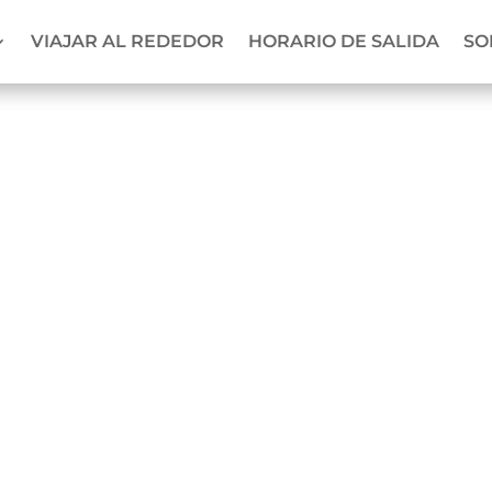
VIAJAR AL REDEDOR
HORARIO DE SALIDA
SO
Contacto
¿Cómo reservo un viaje con
vosotros?
Puede ver nuestros tours y recorridos en
nuestro sitio web y enviar una solicitud de
reserva a través del botón en cada viaje.