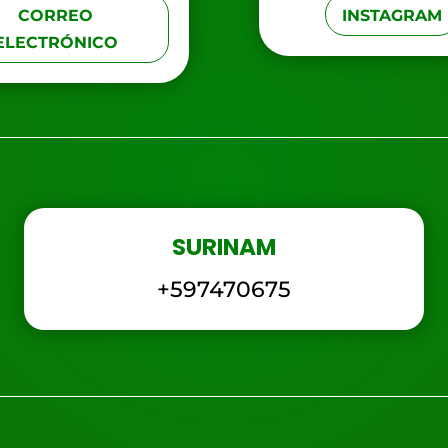
CORREO
INSTAGRAM
ELECTRÓNICO
SURINAM
+597470675