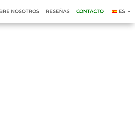
BRE NOSOTROS
RESEÑAS
CONTACTO
ES
¿Como puedo pagar?
Puede pagar mediante Ideal, tarjeta de
crédito, Apple y Android Pay o transferencia
bancaria después de recibir la confirmación
de su viaje por correo electrónico.