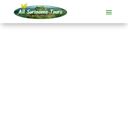
TOUR
Dschungelresort
Pingpe (4 Tage)
Resorts
4 TAGE)
Keine versteckten Kosten:
was Sie sehen, ist das, was