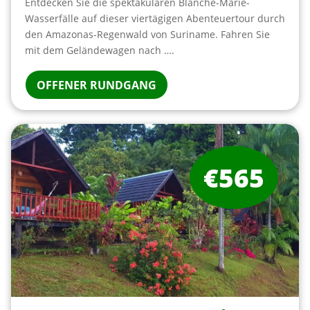
Entdecken Sie die spektakulären Blanche-Marie-
Wasserfälle auf dieser viertägigen Abenteuertour durch
den Amazonas-Regenwald von Suriname. Fahren Sie
mit dem Geländewagen nach ….
OFFENER RUNDGANG
€565