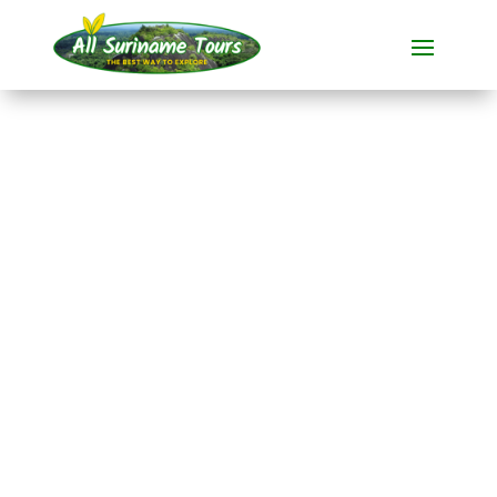
TOUR
Guyana (Kaieteur-
Wasserfälle)
Rundum-Touren
4 TAGE)
Keine versteckten Kosten:
was Sie sehen, ist das, was