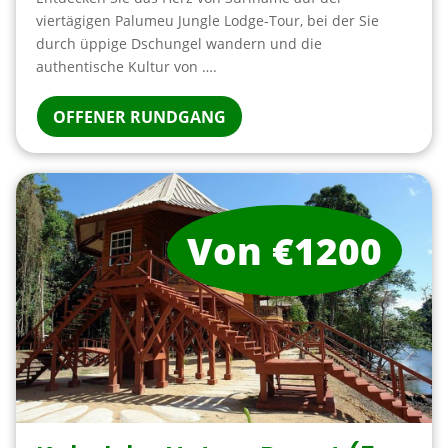
viertägigen Palumeu Jungle Lodge-Tour, bei der Sie
durch üppige Dschungel wandern und die
authentische Kultur von ….
OFFENER RUNDGANG
Von €1200