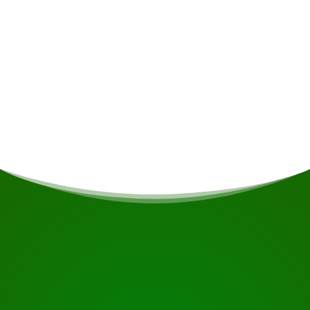
lokaler Materialien das authentische
Dschungelgefühl. Jede Lodge verfügt über zwei
Betten mit Moskitonetzen, ein eigenes Bad mit
fließendem Wasser, Hängematten auf dem
Balkon und stimmungsvolle Beleuchtung mit
Solarenergie. Sie können Ihre Mahlzeiten im
Speisesaal genießen und sich in der Dschungel-
Bar-Lounge entspannen.
BEGINNEN SIE IHRE REISE
Bereit zur Buchung?