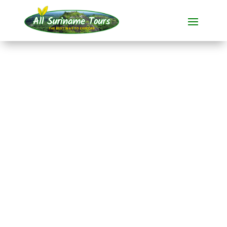
TOUR
Awarradam Jungle
Lodge (4 Tage)
Resorts
4 TAGE)
Keine versteckten Kosten:
was Sie sehen, ist das, was