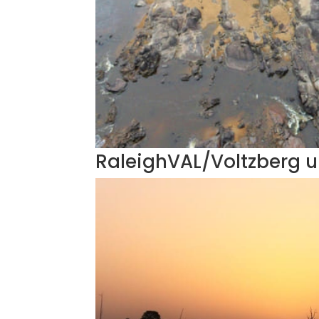
RaleighVAL/Voltzberg 