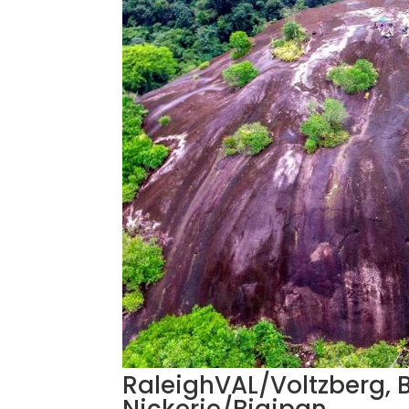
RaleighVAL/Voltzberg,
Nickerie/Bigipan