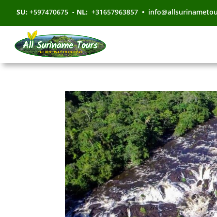
SU:
+597470675
- NL:
+31657963857
•
info@allsurinameto