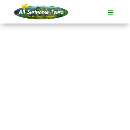
TOURNÉE
Awarradam Jungle
Lodge (4 jours)
Stations touristiques
4 JOURS)
Pas de coûts cachés :
ce que vous voyez est ce que