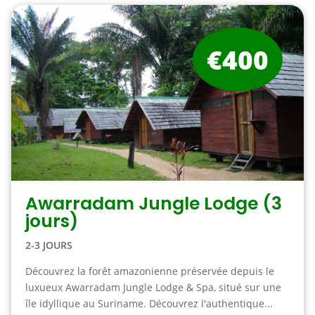
€400
Awarradam Jungle Lodge (3
jours)
2-3 JOURS
Découvrez la forêt amazonienne préservée depuis le
luxueux Awarradam Jungle Lodge & Spa, situé sur une
île idyllique au Suriname. Découvrez l'authentique...