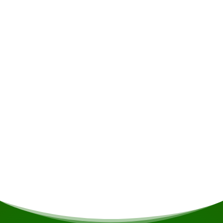
Hébergement
Les lodges, construits dans le respect des
traditions, sont dotés de balcons offrant une vue
magnifique sur la rivière et conservent, grâce à
l'utilisation de matériaux locaux, l'atmosphère
authentique de la jungle. Chaque lodge dispose
de deux lits équipés de moustiquaires, d'une
salle de bains privative avec eau courante, de
hamacs sur le balcon et d'un éclairage
d'ambiance alimenté à l'énergie solaire. Vous
pourrez savourer vos repas dans la salle à
manger et vous détendre au bar-salon de la
jungle.