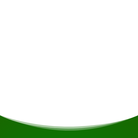
de Kabalebo rivier, ideaal om te ontspannen in
hangmatten. De Boskamp biedt avontuurlijke
reizigers een karakteristieke ervaring zonder
westerse luxe, maar met een betoverende sfeer.
De River Cabins langs de Kabalebo rivier bieden
privacy met eigen badkamers en elektriciteit.
Inspiration Point, de meest luxueuze optie,
beschikt over smaakvol ingerichte kamers met
privébalkons, warm en koud water,
airconditioning en uitzonderlijke privacy te
midden van een weelderige boomgaard vol
vogels en dieren, met een adembenemend
uitzicht op de Misty Mountain.