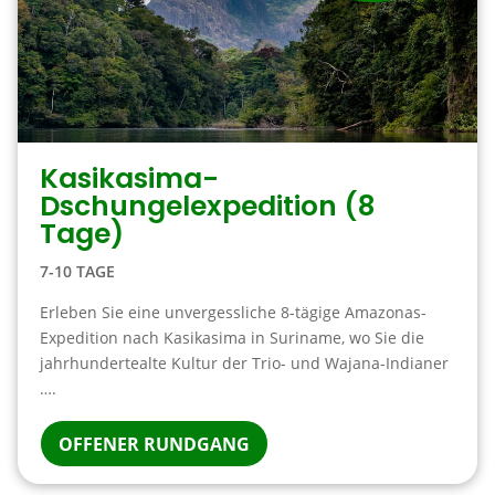
Kasikasima-
Dschungelexpedition (8
Tage)
7-10 TAGE
Erleben Sie eine unvergessliche 8-tägige Amazonas-
Expedition nach Kasikasima in Suriname, wo Sie die
jahrhundertealte Kultur der Trio- und Wajana-Indianer
….
OFFENER RUNDGANG