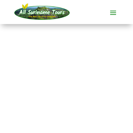
TOUR
Kabalebo Nature
Resort (8 Tage)
Resorts
8 TAGE)
Keine versteckten Kosten:
was Sie sehen, ist das, was