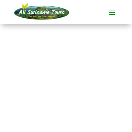
RONDREIS
Suriname Jungle &
Cultuur
Tijdens deze
all-inclusive rondreis
van
16 dagen
maakt u kennis met
het betoverende
Suriname.