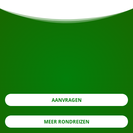
START UW REIS
Klaar om te boeken?
Vraag de rondreis aan met de knop hieronder, kijk nog
even verder.
AANVRAGEN
MEER RONDREIZEN