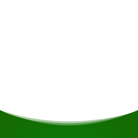
Taille minimale du groupe (ou
avec supplément individuel)
4
Supplément single
€375