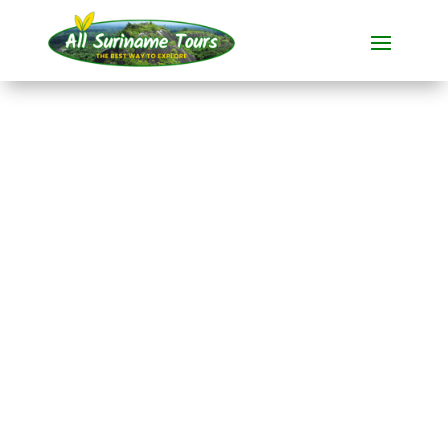
TOURNÉE
Suriname : jungle
et culture
Au cours de cette
voyage tout
compris
de
16 jours
vous fait
découvrir l'enchanteresse
Suriname.