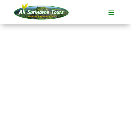
RECORRIDO
Expedición a la selva
Kasikasima (5 días)
Tours completos
5 DIAS)
Sin costes ocultos:
lo que ves es lo que pagas