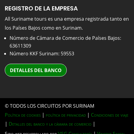
REGISTRO DE LA EMPRESA
All Suriname tours es una empresa registrada tanto en
los Países Bajos como en Surinam.
Número de Cámara de Comercio de Países Bajos:
63611309
Número KKF Surinam: 59553
DETALLES DEL BANCO
© TODOS LOS CIRCUITOS POR SURINAM
Política de cookies
|
política de privacidad
|
Condiciones de viaje
|
Detalles del banco y la cámara de comercio
|
Sitio web desarrollado por
VSG Consultoría
|
Vincent Simon