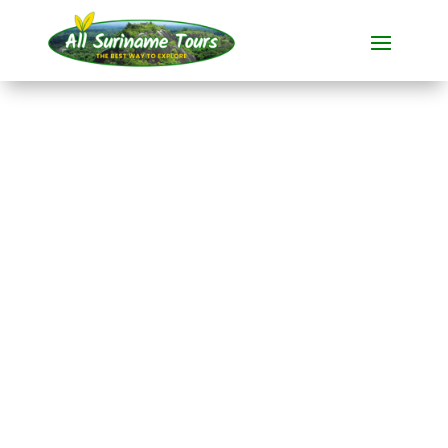
RECORRIDO
Anaula Nature Resort
(3 días)
Resorts
3 DÍAS)
Sin costes ocultos:
lo que ves es lo que pagas