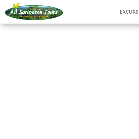
EXCURS
RECORRIDO
Viaje de pesca Comm
viajes de pesca
1 DÍA)
Sin costes ocultos:
lo que ves es lo que pagas