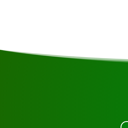
Comentarios
Garantía de captura: máxima
Solicite la visita usand