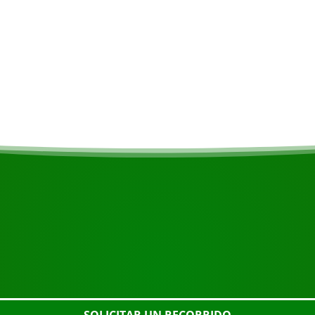
COMIENZA TU VIAJE
¿Listo para reservar?
o el botón de abajo, eche un vistazo más de cerca o póngase 