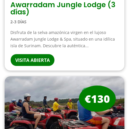
Awarradam Jungle Lodge (3
días)
2-3 DÍAS
Disfruta de la selva amazónica virgen en el lujoso
Awarradam Jungle Lodge & Spa, situado en una idílica
isla de Surinam. Descubre la auténtica...
VISITA ABIERTA
€130