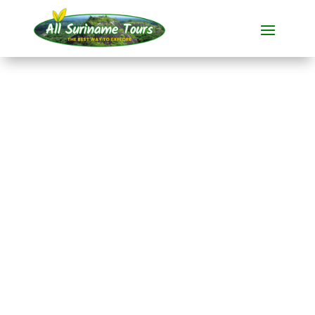
RECORRIDO
Brownsberg y Ston
Island (2 días)
Tours completos
2 DÍAS)
Sin costes ocultos:
lo que ves es lo que pagas