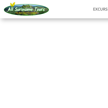
EXCURS
RECORRIDO
Dormir en Brownsberg
a lo básico (2 días)
Tours completos
2 DÍAS)
Sin costes ocultos:
lo que ves es lo que pagas