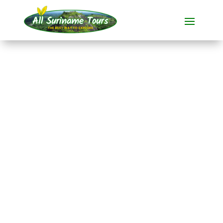
RECORRIDO
Tio Boto Boven
Surinam Resort (3
días)
Resorts
3 DÍAS)