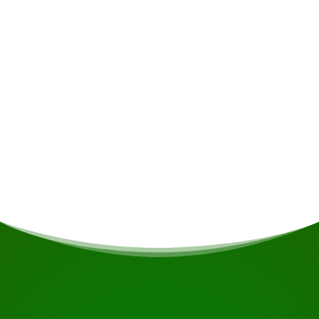
Bebidas alcohólicas • Seguro • Gastos
personales • Bebidas no alcohólicas
Comidas
Si eres vegetariano/vegano o tienes otras
restricciones dietéticas, esto se tendrá en cuenta
si es posible.
COMIENZA TU VIAJE