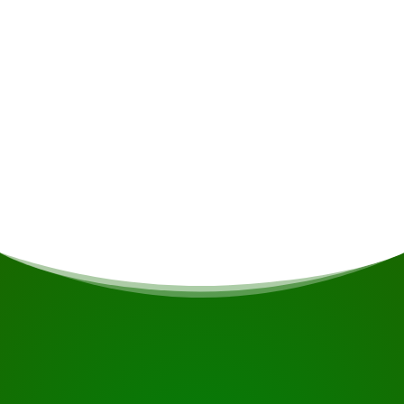
personales
Comidas
Si eres vegetariano/vegano o tienes otras
restricciones dietéticas, esto se tendrá en cuenta
si es posible.
COMIENZA TU VIAJE
¿Listo para reservar?