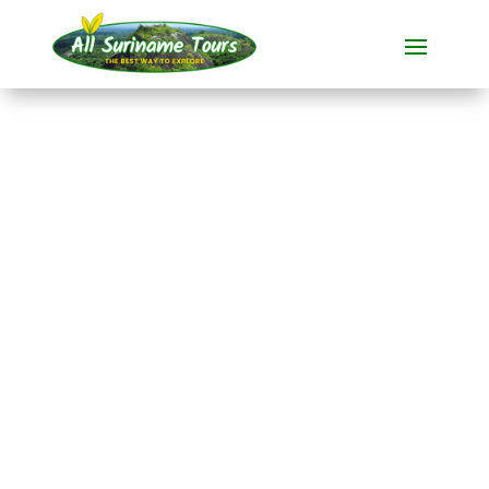
RECORRIDO
RaleighVAL/Voltzberg
y Blanche
Marie/Apoera
Tours completos
7 DÍAS)