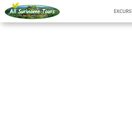
EXCURS
RECORRIDO
Tio Boto Boven Surin
(4 días)
Resorts
3 DÍAS)
Sin costes ocultos:
lo que ves es lo que pagas