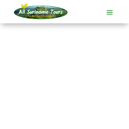
RECORRIDO
Kabalebo Nature
Resort (5 días)
Resorts
5 DIAS)
Sin costes ocultos:
lo que ves es lo que pagas