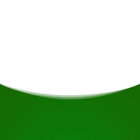
en bieden privacy met basisfaciliteiten zoals
eigen badkamers en elektriciteit. Inspiration
Point is de meest luxueuze optie met een
adembenemend uitzicht op de Misty Mountain,
voorzien van smaakvol ingerichte kamers met
privébalkons, warm en koud water,
airconditioning en volledige privacy te midden
van een weelderige boomgaard vol vogels en
dieren.
COMIENZA TU VIAJE
¿Listo para reservar?