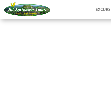
EXCURS
RECORRIDO
Jodensavanne, Brown
Ston Island (3 días)
Tours completos
3 DÍAS)
Sin costes ocultos:
lo que ves es lo que pagas