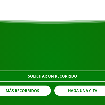
COMIENZA TU VIAJE
¿Listo para reservar?
o el botón de abajo, eche un vistazo más de cerca o póngase 
SOLICITAR UN RECORRIDO
MÁS RECORRIDOS
HAGA UNA CITA