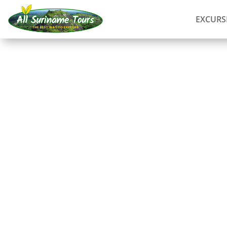
EXCURS
RECORRIDO
Nieuw Nickerie y Bigi
(pernoctación en el l
Tours completos
2 DÍAS)
Sin costes ocultos:
lo que ves es lo que pagas