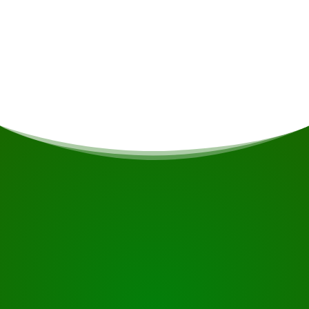
Comidas
Si eres vegetariano/vegano o tienes otras
restricciones dietéticas, esto se tendrá en cuenta
si es posible.
COMIENZA TU VIAJE
¿Listo para reservar?
Solicite la visita usando el botón de abajo, eche un
vistazo más de cerca o póngase en contacto con
nosotros.