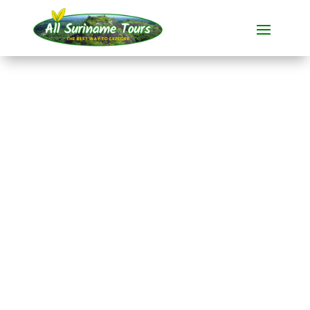
RECORRIDO
Tour en bicicleta por
Paramaribo
Excursiones en bicicleta
1 DÍA)
Sin costes ocultos:
lo que ves es lo que pagas