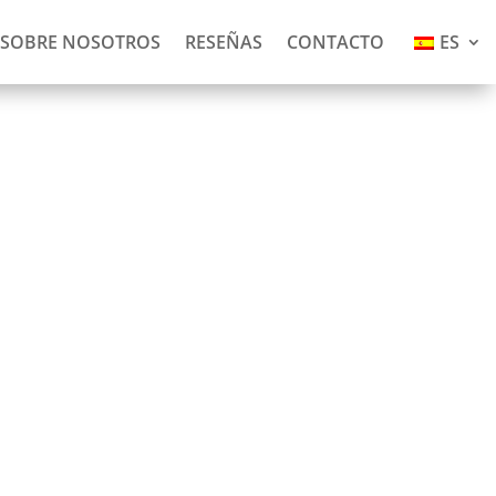
SOBRE NOSOTROS
RESEÑAS
CONTACTO
ES