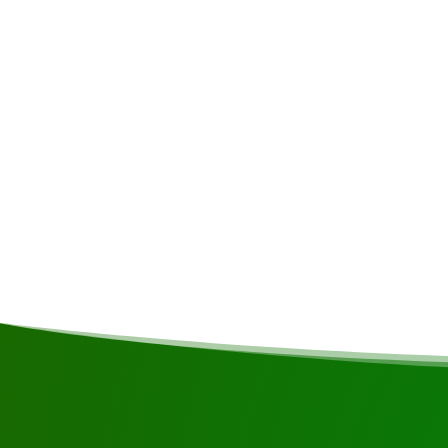
Inbegriffen
Transport • Snacks • Reiseführer
Kommentare
Mindestgruppengröße: 2 Personen