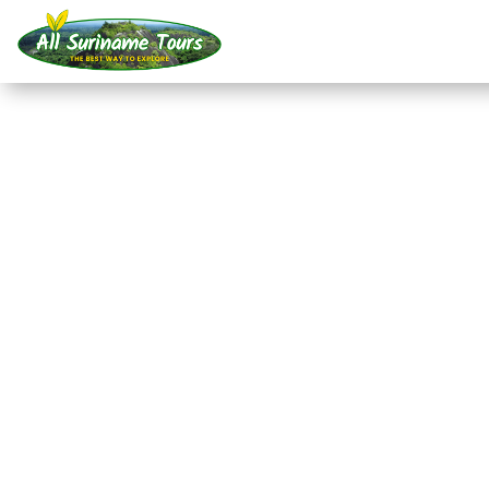
TOUR
Paramaribo-Radtour
Radtouren
1 TAG)
Keine versteckten Kosten:
was Sie sehen, ist das, was