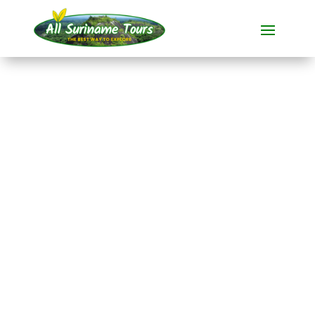
RECORRIDO
Excursión de un día a
Brownsberg
Tours completos
1 DÍA)
Sin costes ocultos:
lo que ves es lo que pagas