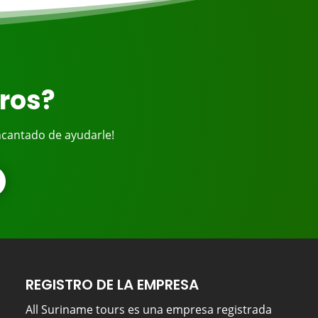
bros?
ncantado de ayudarle!
REGISTRO DE LA EMPRESA
All Suriname tours es una empresa registrada