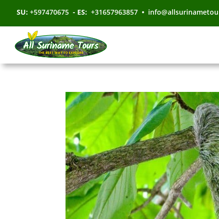
SU:
+597470675
- ES:
+31657963857
•
info@allsurinametou