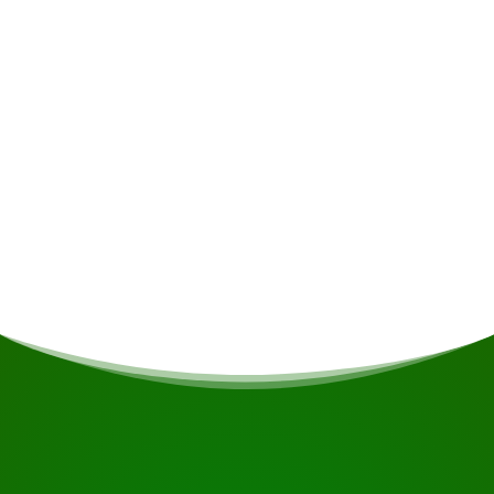
Ernährungseinschränkungen haben, wird dies
nach Möglichkeit berücksichtigt.
Abfahrtszeit und -ort
Abholung vom Hotel Torarica um 15:30 Uhr |
Rückfahrt zum Hotel Torarica zwischen 21:30
und 22:00 Uhr
BEGINNEN SIE IHRE REISE