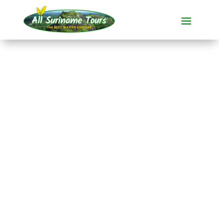
TOUR
Pepperpot Sunset
Wildlife Tour
Rundum-Touren
1 TAG)
Keine versteckten Kosten:
was Sie sehen, ist das, was