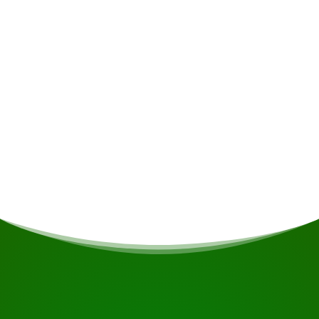
Mahlzeiten
Sollten Sie Vegetarier/Veganer sein oder andere
Ernährungseinschränkungen haben, wird dies
nach Möglichkeit berücksichtigt.
Abfahrtszeit und -ort
8.30 Uhr Straßencafé 't Vat - Paramaribo
BEGINNEN SIE IHRE REISE