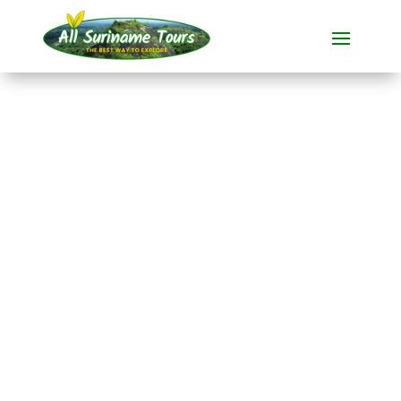
TOURNÉE
Parc d'aventure de la
jungle de Parabello
(2 jours)
Visites polyvalentes
2 JOURS)