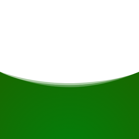
pris en compte si possible.
Heure et lieu de départ
8.30am Sidewalk café 't Vat - Paramaribo
COMMENCEZ VOTRE VOYAGE
Prêt à réserver ?
Demandez une visite en utilisant le bouton ci-dessous,