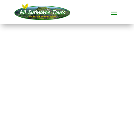
RONDREIS
Relaxed Suriname
Tijdens deze
all-inclusive rondreis
van
21 dagen
maakt u kennis met
het betoverende
Suriname.