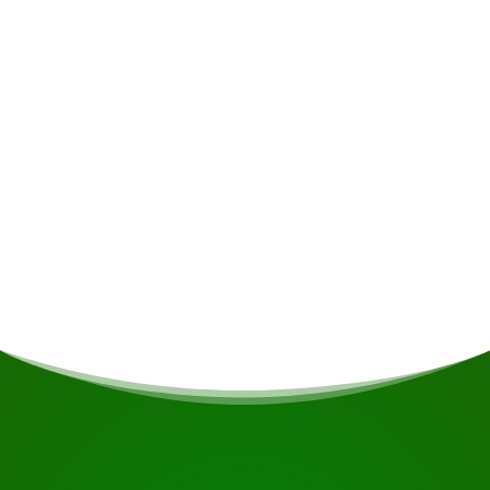
Single toeslag
€200
Opmerkingen
Maximum gewicht bagage voor binnenlandse
vlucht met vliegtuig 6 kg.
START UW REIS