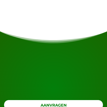
Single toeslag
€400
START UW REIS
Klaar om te boeken?
Vraag de rondreis aan met de knop hieronder, kijk
nog even verder.
AANVRAGEN