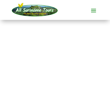
RONDREIS
Puur Avontuur
Suriname
Tijdens deze
all-inclusive
rondreis
van
19 dagen
maakt u
kennis met het betoverende
Suriname.