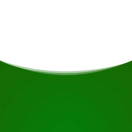
Repas
Si vous êtes végétarien/végétalien ou si vous
avez d'autres restrictions alimentaires, cela sera
pris en compte si possible.
COMMENCEZ VOTRE VOYAGE
Prêt à réserver ?
Demandez une visite en utilisant le bouton ci-dessous,
regardez de plus près ou contactez-nous.