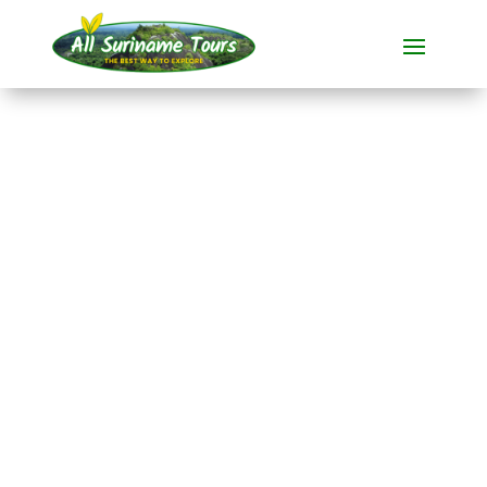
TOURNÉE
Excursion d'une
journée à
Brownsberg
Visites polyvalentes
1 JOUR)