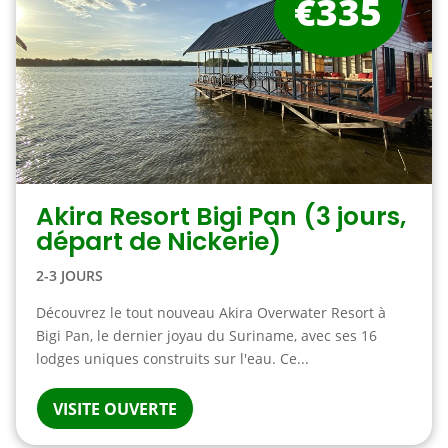
€335
Akira Resort Bigi Pan (3 jours,
départ de Nickerie)
2-3 JOURS
Découvrez le tout nouveau Akira Overwater Resort à
Bigi Pan, le dernier joyau du Suriname, avec ses 16
lodges uniques construits sur l'eau. Ce...
VISITE OUVERTE