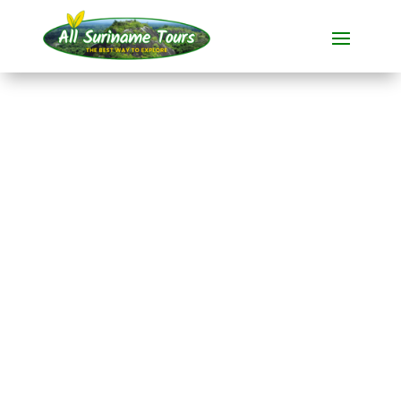
TOURNÉE
Fredberg (3 jours)
Visites polyvalentes
3 JOURS)
Pas de coûts cachés :
ce que vous voyez est ce que
vous payez !