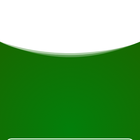
U overnacht in het Regency Hotel, een goed
uitgerust hotel in Nieuw Nickerie.
COMIENZA TU VIAJE
¿Listo para reservar?
Solicite la visita usando el botón de abajo, eche un
vistazo más de cerca o póngase en contacto con
nosotros.