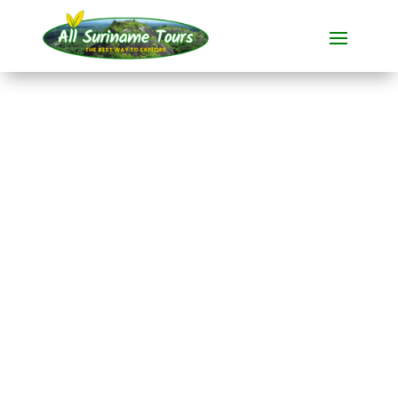
RECORRIDO
Nieuw Nickerie y Bigi
Pan (pernoctación en
hotel en Nieuw
Nickerie)
Tours completos
2 DÍAS)