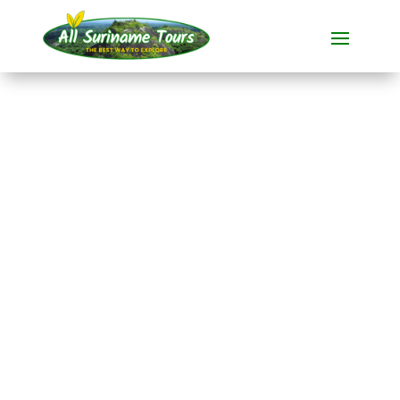
RECORRIDO
RaleighVAL/Voltzberg
y Blanche
Marie/Apoera
Tours completos
7 DÍAS)