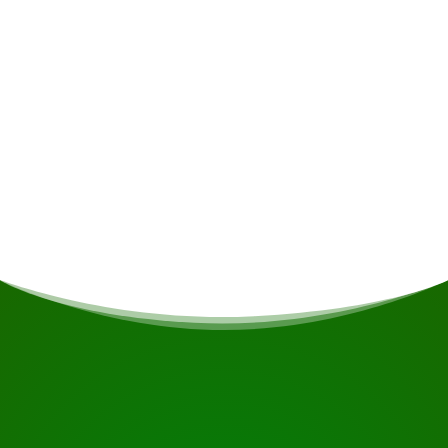
personales
Comidas
Si eres vegetariano/vegano o tienes otras
restricciones dietéticas, esto se tendrá en cuenta
si es posible.
COMIENZA TU VIAJE
¿Listo para reservar?