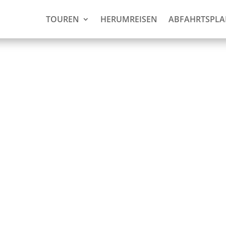
TOUREN
HERUMREISEN
ABFAHRTSPL
zösisch-
 Sie bezahlen!