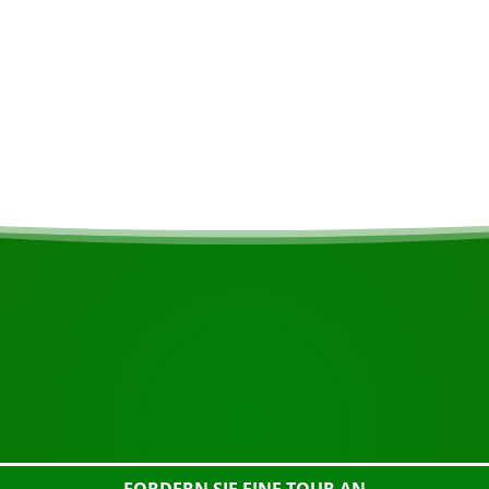
isum oder ähnliches
BEGINNEN SIE IHRE REISE
Bereit zur Buchung?
nstehende Schaltfläche an, sehen Sie sich das Gebäude gena