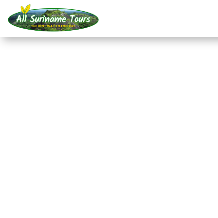
TOUR
Tagestour durch Fran
Guayana
Rundum-Touren
1 TAG)
Keine versteckten Kosten:
was Sie sehen, ist das, was