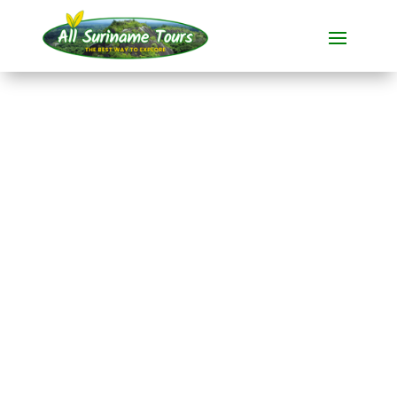
TOUR
Brownsberg und
Stone Island (3 Tage)
Rundum-Touren
3 TAGE)
Keine versteckten Kosten:
was Sie sehen, ist das, was