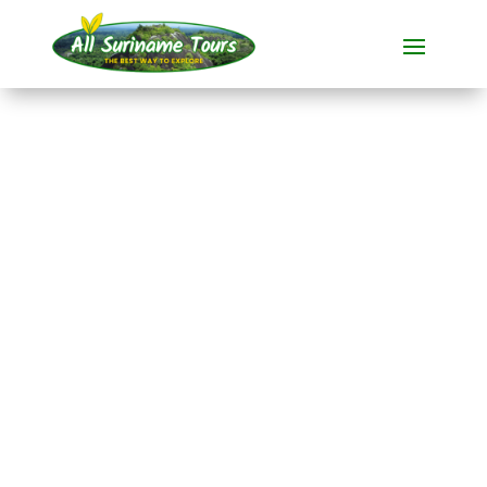
TOUR
Historische
Plantagen-Bootstour
in Commewijne
Rundum-Touren
1 TAG)