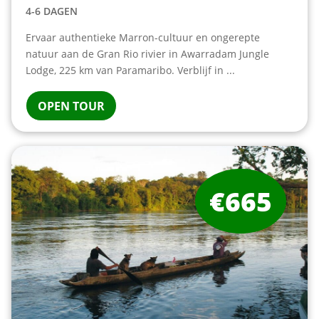
4-6 DAGEN
Ervaar authentieke Marron-cultuur en ongerepte
natuur aan de Gran Rio rivier in Awarradam Jungle
Lodge, 225 km van Paramaribo. Verblijf in ...
OPEN TOUR
€665