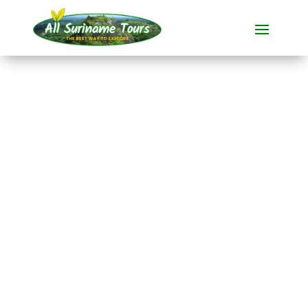
TOUR
Kabalebo Nature
Resort (5 dagen)
Resorts
5 DAG(EN)
Geen verborgen kosten:
wat je ziet, is wat je betaalt!