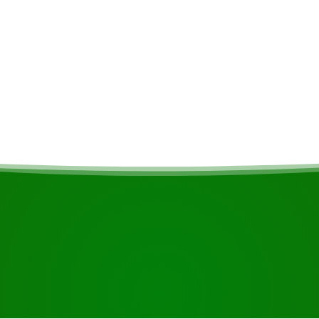
e la logistique ou des
COMMENCEZ VOTRE VOYAGE
Prêt à réserver ?
e en utilisant le bouton ci-dessous, regardez de plus près