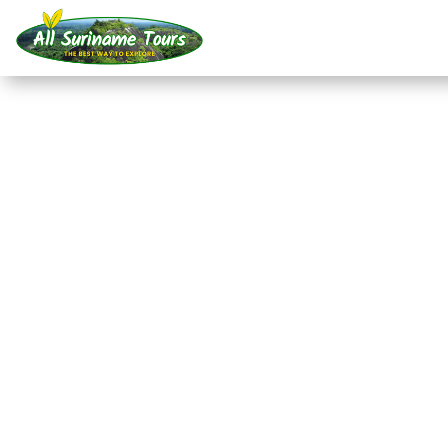
TOURNÉE
Maratakka et Bigi Pan
Visites polyvalentes
4 JOURS)
Pas de coûts cachés :
ce que vous voyez est ce que vou