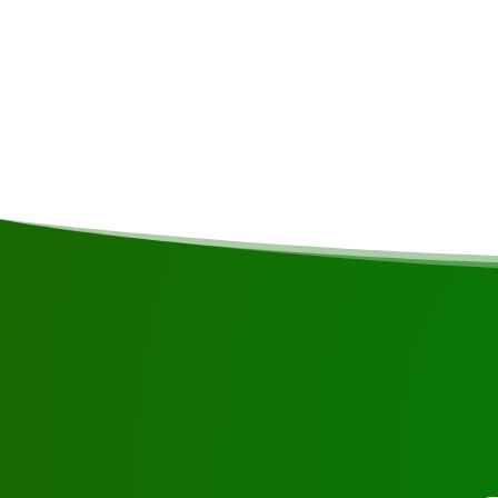
commentaires
Le programme peut être inversé en fonction d
conditions météorologiques.
Demandez une visit