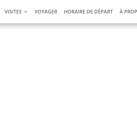
VISITES
VOYAGER
HORAIRE DE DÉPART
À PRO
 (4 jours)
s payez !